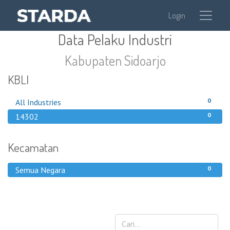
Login
Data Pelaku Industri
Kabupaten Sidoarjo
KBLI
0
All Industries
0
14302
Kecamatan
0
Semua Negara