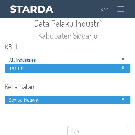
Login
Data Pelaku Industri
Kabupaten Sidoarjo
KBLI
0
All Industries
0
18113
Kecamatan
0
Semua Negara