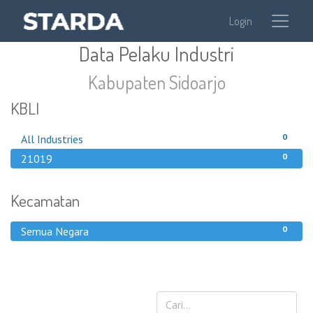
Login
Data Pelaku Industri
Kabupaten Sidoarjo
KBLI
0
All Industries
0
21019
Kecamatan
0
Semua Negara