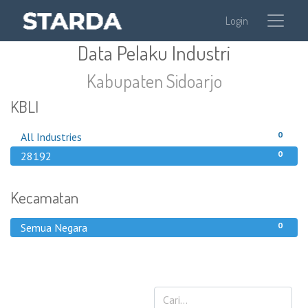
Login
Data Pelaku Industri
Kabupaten Sidoarjo
KBLI
0
All Industries
0
28192
Kecamatan
0
Semua Negara