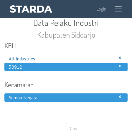
Login
Data Pelaku Industri
Kabupaten Sidoarjo
KBLI
0
All Industries
0
30912
Kecamatan
0
Semua Negara