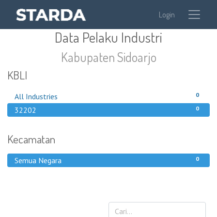
Login
Data Pelaku Industri
Kabupaten Sidoarjo
KBLI
0
All Industries
0
32202
Kecamatan
0
Semua Negara