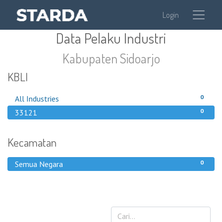
Login
Data Pelaku Industri
Kabupaten Sidoarjo
KBLI
0
All Industries
0
33121
Kecamatan
0
Semua Negara